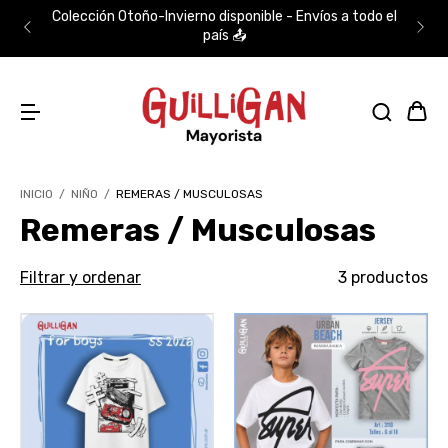
Colección Otoño-Invierno disponible - Envíos a todo el
país 📤
INICIO
/
NIÑO
/
REMERAS / MUSCULOSAS
Remeras / Musculosas
Filtrar y ordenar
3 productos