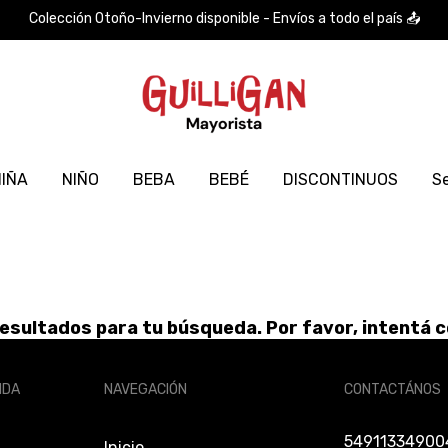
Colección Otoño-Invierno disponible - Envíos a todo el país 📤
IÑA
NIÑO
BEBA
BEBÉ
DISCONTINUOS
Se
sultados para tu búsqueda. Por favor, intentá co
NDA
NAVEGACIÓN
CONTACTÁNOS
54911334900
Inicio