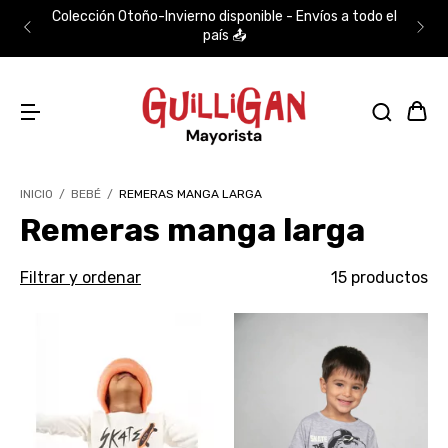
Colección Otoño-Invierno disponible - Envíos a todo el
país 📤
INICIO
/
BEBÉ
/
REMERAS MANGA LARGA
Remeras manga larga
Filtrar y ordenar
15 productos