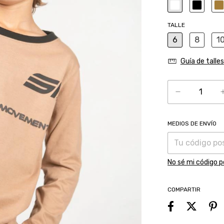
TALLE
6
8
1
Guía de talles
MEDIOS DE ENVÍO
Entregas para el 
No sé mi código p
COMPARTIR