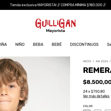
Tienda exclusiva MAYORISTA! // COMPRA MÍNIMA $180.000 //
IÑA
NIÑO
BEBA
BEBÉ
DISCONTINUOS
Se
INICIO
/
AW 2026
REMERA
$8.500,0
24
x
$750,80
Ver más detalles
COLOR